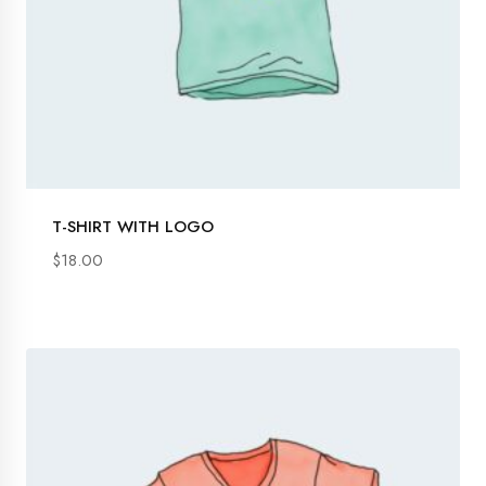
T-SHIRT WITH LOGO
$
18.00