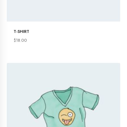
T-SHIRT
$
18.00