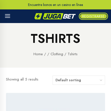
Skip
Encuentre bonos en un casino en línea
to
content
REGISTRARSE
TSHIRTS
Home
/
/
Clothing
/
Tshirts
Showing all 5 results