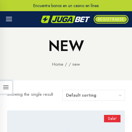
Skip
Encuentre bonos en un casino en línea
to
content
REGISTRARSE
NEW
Home
/
/
new
Showing the single result
Sale!